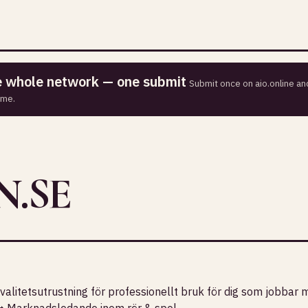
he whole network — one submit
Submit once on aio.online and
ime.
.SE
kvalitetsutrustning för professionellt bruk för dig som jobbar
 ➡︎ Marknadsledande inom rör & spol