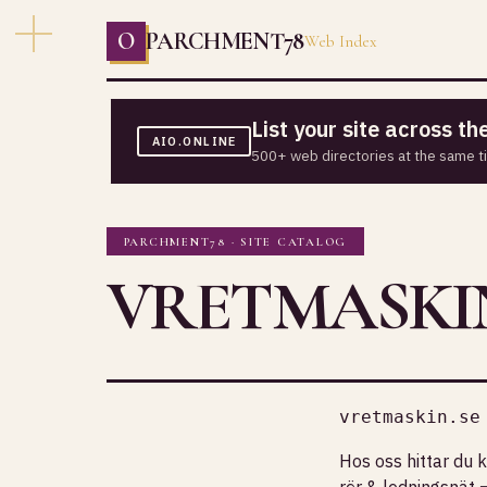
O
PARCHMENT78
Web Index
List your site across t
AIO.ONLINE
500+ web directories at the same t
PARCHMENT78 · SITE CATALOG
VRETMASKIN
vretmaskin.se
Hos oss hittar du 
rör & ledningsnät