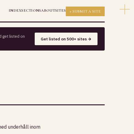
INDEX
SECTIONS
ABOUT
SITES
+ SUBMIT A SITE
 get listed on
Get listed on 500+ sites →
 med underhåll inom