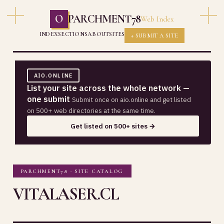
O
PARCHMENT78
Web Index
INDEX
SECTIONS
ABOUT
SITES
+ SUBMIT A SITE
AIO.ONLINE
List your site across the whole network —
one submit
Submit once on aio.online and get listed
on 500+ web directories at the same time.
Get listed on 500+ sites →
PARCHMENT78 · SITE CATALOG
VITALASER.CL