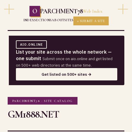
O
PARCHMENT78
Web Index
INDEX
SECTIONS
ABOUT
SITES
+ SUBMIT A SITE
AIO.ONLINE
List your site across the whole network —
one submit
Submit once on aio.online and get listed
on 500+ web directories at the same time.
Get listed on 500+ sites →
PARCHMENT78 · SITE CATALOG
GM1888.NET