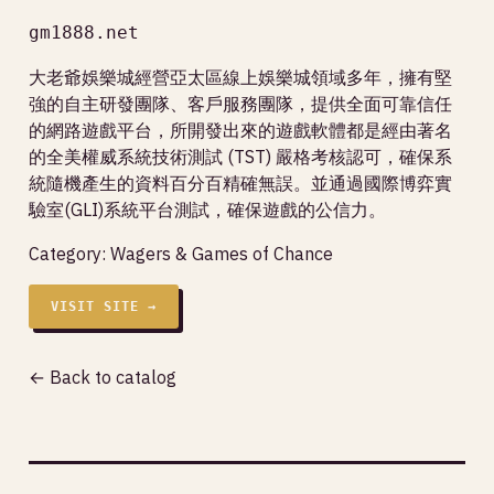
gm1888.net
大老爺娛樂城經營亞太區線上娛樂城領域多年，擁有堅
強的自主研發團隊、客戶服務團隊，提供全面可靠信任
的網路遊戲平台，所開發出來的遊戲軟體都是經由著名
的全美權威系統技術測試 (TST) 嚴格考核認可，確保系
統隨機產生的資料百分百精確無誤。並通過國際博弈實
驗室(GLI)系統平台測試，確保遊戲的公信力。
Category:
Wagers & Games of Chance
VISIT SITE →
← Back to catalog