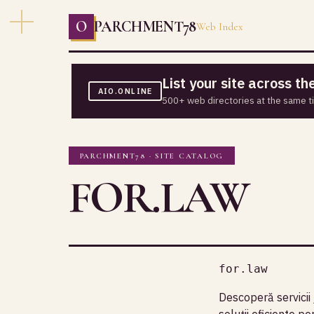
O
PARCHMENT78
Web Index
List your site across t
AIO.ONLINE
500+ web directories at the same t
PARCHMENT78 · SITE CATALOG
FOR.LAW
for.law
Descoperă servicii 
soluții eficiente p