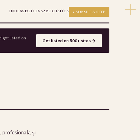
INDEX
SECTIONS
ABOUT
SITES
+ SUBMIT A SITE
 get listed on
Get listed on 500+ sites →
ă profesională și