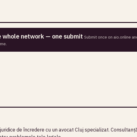
he whole network — one submit
Submit once on aio.online and
ime.
juridice de încredere cu un avocat Cluj specializat. Consultanț
entru problemele tale legale.